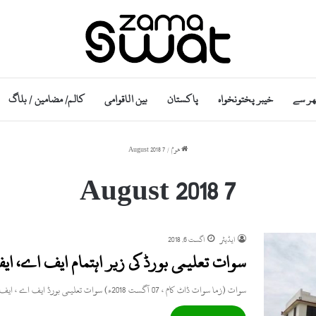
ھر سے
خیبر پختونخواہ
پاکستان
بین الاقوامی
کالم/ مضامین / بلاگ
ھوم
/
7 August 2018
7 August 2018
ایڈیٹر
اگست 6, 2018
سوات تعلیمی بورڈ کی زیر اہتمام ایف اے، ا
سوات (زما سوات ڈاٹ کام ، 07 آگست 2018ء) سوات تعلیمی بورڈ ایف اے ، ایف ایس سی کے سالانہ…