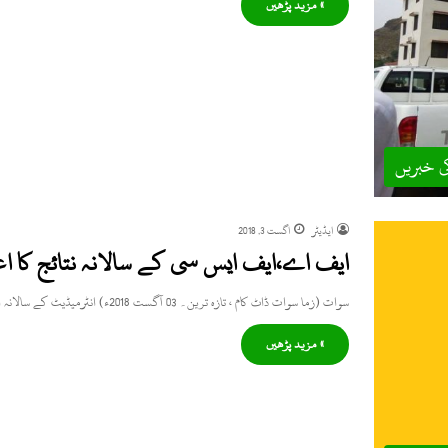
» مزید پڑھیں
ی خبریں
ایڈیٹر
اگست 3, 2018
ایف اے،ایف ایس سی کے سالانہ نتائج کا اعلان 7 اگست بروز منگل کو کی
سوات (زما سوات ڈاٹ کام ، تازہ ترین۔ 03 آگست 2018ء) انٹرمیڈیٹ کے سالانہ امتحان 2018 کے نتائج کا اعلان…
» مزید پڑھیں