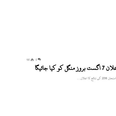
130
0
ا جائیگا