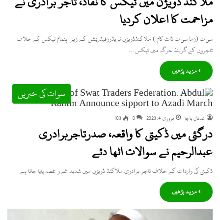
ملاکنڈ ڈویژن میں ٹیکس کا نفاذ، تاجر برادری نے
مزاحمت کا اعلان کردیا
سوات (زما سوات ڈاٹ کام ) ملاکنڈڈویژن ٹریڈرزفیڈریشن کے زیر اہتمام ٹیکس کے خلاف
تاجروں کے گرینڈ جرگہ میں ٹیکس…
» مزید پڑھیں
سوات کی خبریں
عدنان باچا
فروری 4, 2023
0
103
درگئی میں ڈکیتی کا واقعہ، صدرتاجربرادری
عبدالرحیم نے سوالات اٹھا دئے
ڈکیتی کی واردات کے خلاف تاجر برادری ملاکنڈ ڈویژن میں شدید غم و غصہ پایا جاتا ہے
» مزید پڑھیں