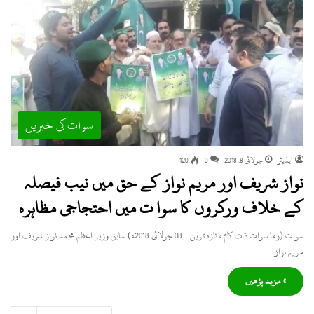
سوات کی خبریں
ایڈیٹر
جولائی 8, 2018
0
120
نواز شریف اور مریم نواز کے حق میں نیب فیصلہ
کے خلاف ورکروں کا سوا ت میں احتجاجی مظاہرہ
سوات (زما سوات ڈاٹ کام ، تازہ ترین۔ 08 جولائی 2018ء) سابق وزیر اعظم محمد نواز شریف اور
مریم نواز…
» مزید پڑھیں