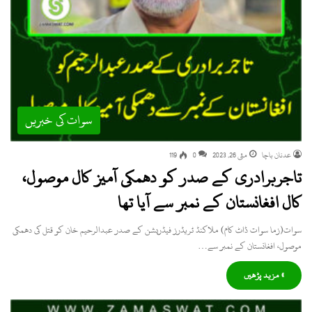
سوات کی خبریں
عدنان باچا
مئی 26, 2023
0
119
تاجربرادری کے صدر کو دھمکی آمیز کال موصول،
کال افغانستان کے نمبر سے آیا تھا
سوات(زما سوات ڈاٹ کام) ملاکنڈ ٹریڈرز فیڈریشن کے صدر عبدالرحیم خان کو قتل کی دھمکی
موصول، افغانستان کے نمبر سے…
» مزید پڑھیں