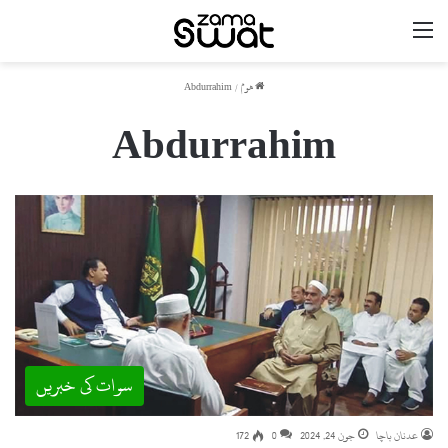
مینو
ھوم
/
Abdurrahim
Abdurrahim
سوات کی خبریں
عدنان باچا
جون 24, 2024
0
172