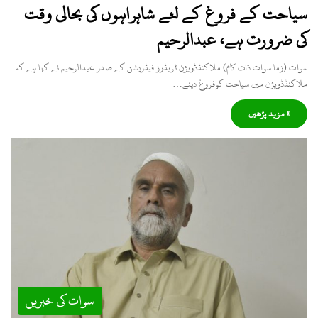
سیاحت کے فروغ کے لئے شاہراہوں کی بحالی وقت
کی ضرورت ہے، عبدالرحیم
سوات (زما سوات ڈاٹ کام) ملاکنڈڈویژن ٹریڈرز فیڈریشن کے صدر عبدالرحیم نے کہا ہے کہ
ملاکنڈڈویژن میں سیاحت کوفروغ دینے…
» مزید پڑھیں
سوات کی خبریں