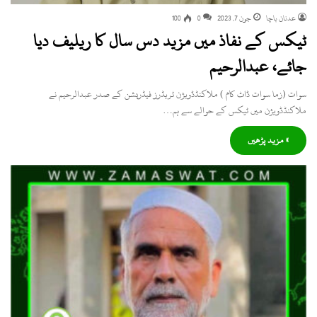
عدنان باچا
جون 7, 2023
0
100
ٹیکس کے نفاذ میں مزید دس سال کا ریلیف دیا
جائے، عبدالرحیم
سوات (زما سوات ڈاٹ کام ) ملاکنڈڈویژن ٹریڈرز فیڈریشن کے صدر عبدالرحیم نے
ملاکنڈڈویژن میں ٹیکس کے حوالے سے ہم…
» مزید پڑھیں