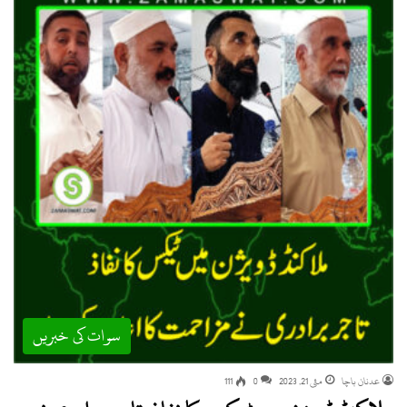
سوات کی خبریں
عدنان باچا
مئی 21, 2023
0
111