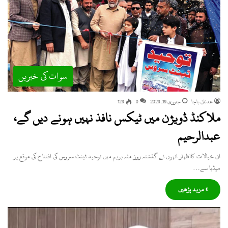
سوات کی خبریں
عدنان باچا
جنوری 19, 2023
0
123
ملاکنڈ ڈویژن میں ٹیکس نافذ نہیں ہونے دیں گے،
عبدالرحیم
ان خیالات کااظہار انہوں نے گذشتہ روز مٹہ بریم میں توحید ٹینٹ سروس کی افتتاح کی موقع پر
میڈیا سے…
» مزید پڑھیں