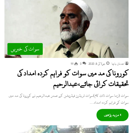
سوات کی خبریں
عدنان باچا
جولائی 9, 2020
0
111
کورونا کی مد میں سوات کو فراہم کردہ امداد کی
تحقیقات کرائی جائے،عبدالرحیم
سوات (زما سوات ڈاٹ کام)سوات ٹریڈرز فیڈریشن کے صدر عبدالرحیم نے کورونا کی مد میں
سوات کو فراہم کردہ امداد…
» مزید پڑھیں