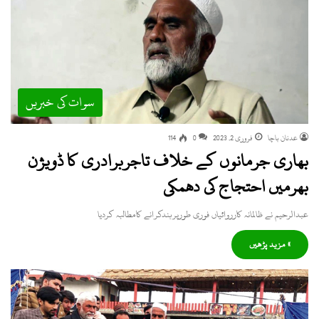
سوات کی خبریں
عدنان باچا
فروری 2, 2023
0
114
بھاری جرمانوں کے خلاف تاجربرادری کا ڈویژن
بھرمیں احتجاج کی دھمکی
عبدالرحیم نے ظالمانہ کارروائیاں فوری طورپربندکرانے کامطالبہ کردیا
» مزید پڑھیں