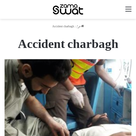
مینو
ھوم
/
Accident charbagh
Accident charbagh