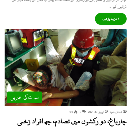
ڈرائیور کے…
» مزید پڑھیں
سوات کی خبریں
عدنان باچا
اپریل 30, 2021
0
108
چارباغ، دو رکشوں میں تصادم، چھ افراد زخمی