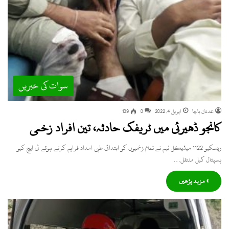
سوات کی خبریں
عدنان باچا
اپریل 4, 2022
0
109
کانجو ڈھیرئی میں ٹریفک حادثہ، تین افراد زخمی
ریسکیو 1122 میڈیکل ٹیم نے تمام زخمیوں کو ابتدائی طبی امداد فراہم کرتے ہوئے ٹی ایچ کیو
ہسپتال کبل منتقل…
» مزید پڑھیں