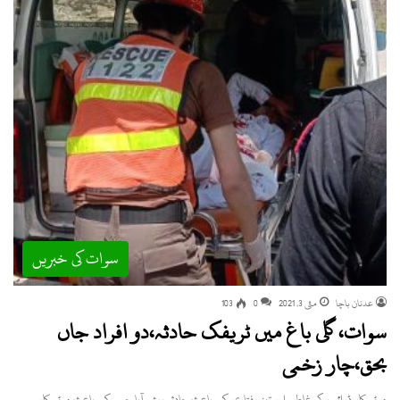
سوات کی خبریں
عدنان باچا
مئی 3, 2021
0
103
سوات، گلی باغ میں ٹریفک حادثہ،دو افراد جاں
بحق،چار زخمی
موٹر کار ڈرائیور کی غلطی اور تیز رفتاری کے باعث حادثہ پیش آیا جس کے باعث موٹر کار