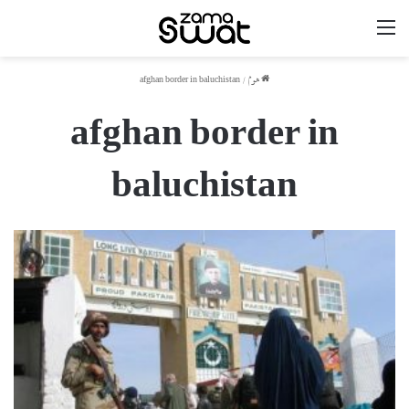
مینو
ھوم
/
afghan border in baluchistan
afghan border in
baluchistan