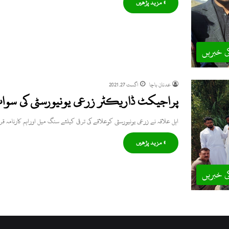
» مزید پڑھیں
ی خبریں
عدنان باچا
اگست 27, 2021
پراجیکٹ ڈاریکٹر زرعی یونیورسٹی کی سوات
اہل علاقہ نے زرعی یونیورسٹی کوعلاقے کی ترقی کیلئے سنگ میل اوراہم کارنامہ قرا
» مزید پڑھیں
ی خبریں