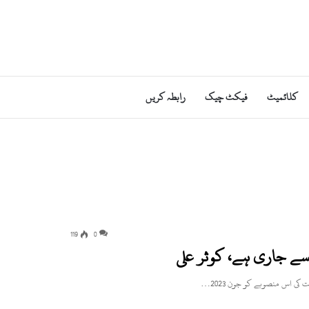
کلائمیٹ
فیکٹ چیک
رابطہ کریں
119
0
 سے جاری ہے، کوثر علی