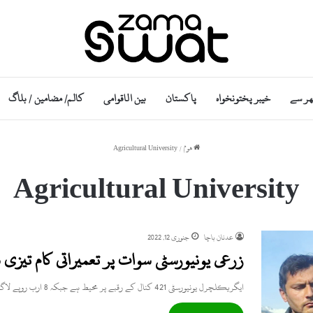
ھر سے
خیبر پختونخواہ
پاکستان
بین الاقوامی
کالم/ مضامین / بلاگ
ھوم
/
Agricultural University
Agricultural University
عدنان باچا
جنوری 12, 2022
زرعی یونیورسٹی سوات پر تعمیراتی کام تیزی
ایگریکلچرل یونیورسٹی 421 کنال کے رقبے پر محیط ہے جبکہ 8 ارب روپے لاگت کی اس منصوبے کو جون 2023…