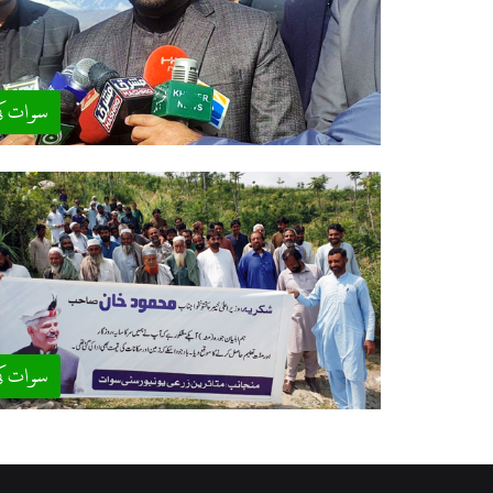
سوات ک
سوات ک