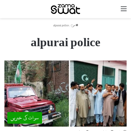
مینو
ھوم
/
alpurai police
alpurai police
سوات کی خبریں