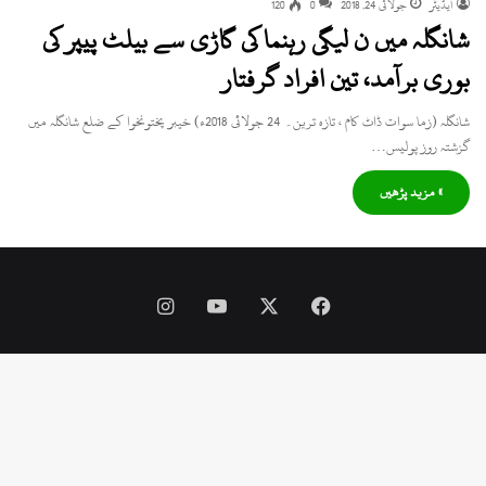
ایڈیٹر
جولائی 24, 2018
0
120
شانگلہ میں ن لیگی رہنما کی گاڑی سے بیلٹ پیپر کی
بوری برآمد، تین افراد گرفتار
شانگلہ (زما سوات ڈاٹ کام ، تازہ ترین۔ 24 جولائی 2018ء) خیبر پختونخوا کے ضلع شانگلہ میں
گزشتہ روز پولیس…
» مزید پڑھیں
Instagram
YouTube
Facebook
X