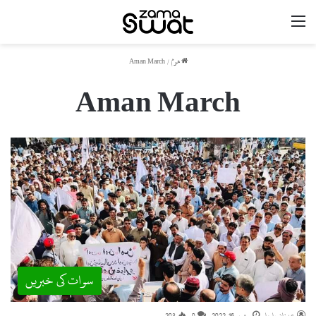
مینو
ھوم
/
Aman March
Aman March
سوات کی خبریں