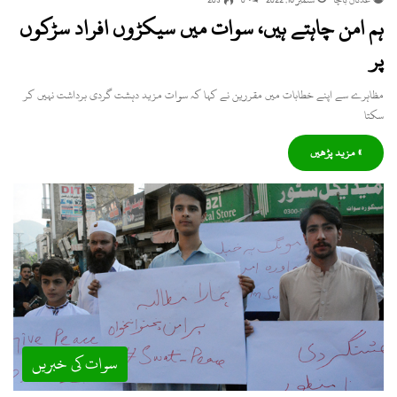
عدنان باچا
ستمبر 16, 2022
0
203
ہم امن چاہتے ہیں، سوات میں سیکڑوں افراد سڑکوں
پر
مظاہرے سے اپنے خطابات میں مقررین نے کہا کہ سوات مزید دہشت گردی برداشت نہیں کر
سکتا
» مزید پڑھیں
سوات کی خبریں