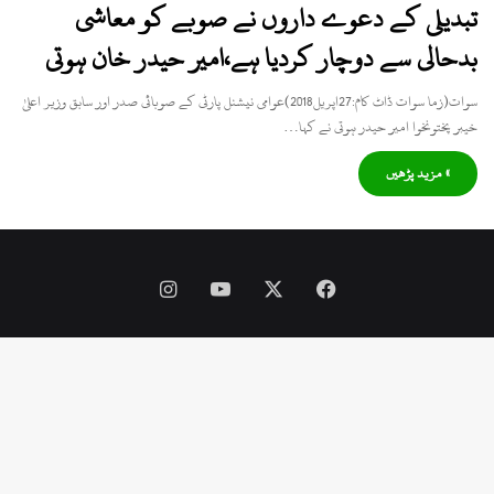
تبدیلی کے دعوے داروں نے صوبے کو معاشی
بدحالی سے دوچار کردیا ہے،امیر حیدر خان ہوتی
سوات(زما سوات ڈاٹ کام:27اپریل2018)عوامی نیشنل پارٹی کے صوبائی صدر اور سابق وزیر اعلیٰ
خیبر پختونخوا امیر حیدر ہوتی نے کہا…
» مزید پڑھیں
Instagram
YouTube
Facebook
X