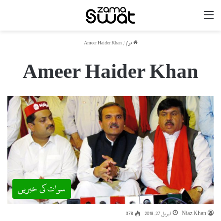
مینو
ھوم
/
Ameer Haider Khan
Ameer Haider Khan
سوات کی خبریں
Niaz Khan
اپریل 27, 2018
378