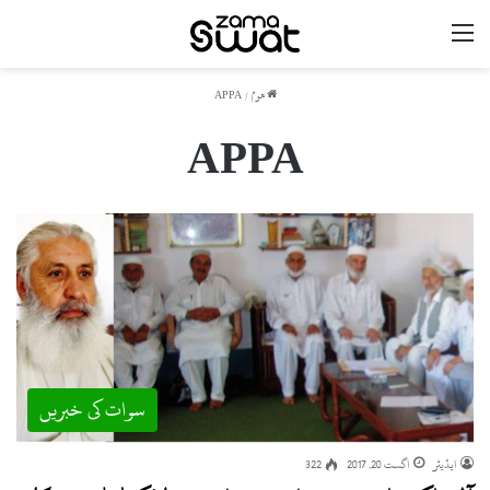
مینو
ھوم
/
APPA
APPA
سوات کی خبریں
ایڈیٹر
اگست 20, 2017
322