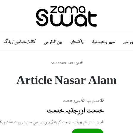
ھر سے
خیبر پختونخواہ
پاکستان
بین الاقوامی
کالم/ مضامین / بلاگ
ھوم
/
Article Nasar Alam
Article Nasar Alam
عدنان باچا
جنوری 16, 2021
خدمت اورجذبہ خدمت
تحریر :ناصرعالم پچھلے سال جب کرونا کی پہلی لہر چلی جس نے پورے نظا م اور