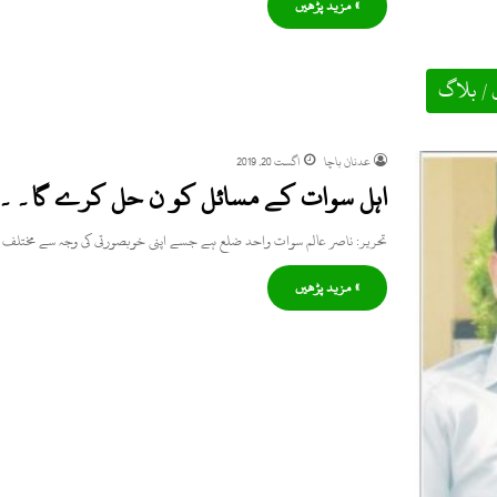
» مزید پڑھیں
 / بلاگ
عدنان باچا
اگست 20, 2019
اہل سوات کے مسائل کو ن حل کرے گا
تحریر: ناصر عالم سوات واحد ضلع ہے جسے اپنی خوبصورتی کی وجہ سے مختلف 
» مزید پڑھیں