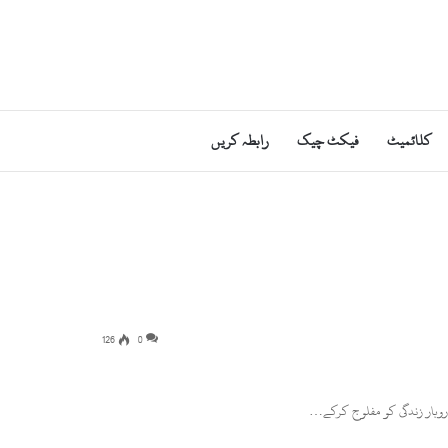
کلائمیٹ
فیکٹ چیک
رابطہ کریں
126
0
کاروبار زندگی کو مفلوج کرکے…