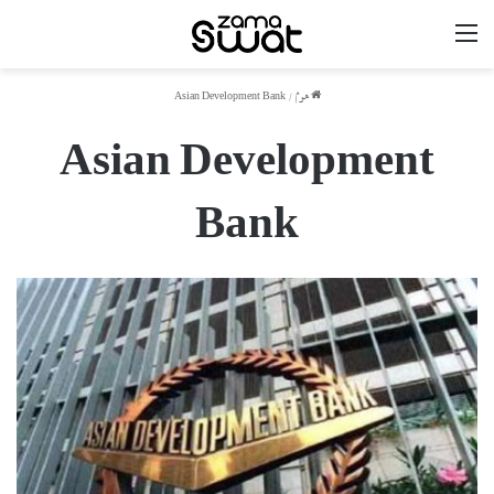
مینو
ھوم
/
Asian Development Bank
Asian Development
Bank