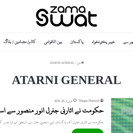
ھر سے
خیبر پختونخواہ
پاکستان
بین الاقوامی
کالم/ مضامین / بلاگ
ھوم
/
ATARNI GENERAL
ATARNI GENERAL
Waqas Haroon
فروری 20, 2020
حکومت نے اٹارنی جنرل انور منصور سے استعف
حکومت نے اٹارنی جنرل آف پاکستان انور منصور خان سے استعفیٰ لے لیا جس 