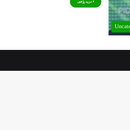
» مزید پڑھیں
Uncat