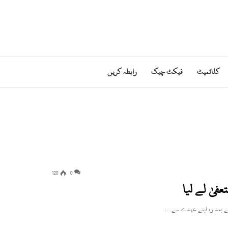
کلائمیٹ
فیکٹ چیک
رابطہ کریں
120
0
یٰ لے لیا
کے بعد وہ اپنے عہدے سے…