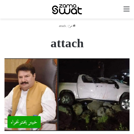
مینو
ھوم
/
attach
attach
خیبر پختونخواہ