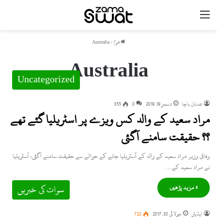
مینو
ھوم
/
Australia
Australia
Uncategorized
عدنان باچا
دسمبر 19, 2019
0
355
مراد سعید کے والد کس ویزے پر اسٹریلیا گئے تھے
؟؟ حقیقت سامنے آگئی
وفاقی وزیر مراد سعید کے والد کے آسٹریلیا جانے کے حوالے سے حقیقت سامنے آگئی، آسٹریلیا
نے مراد سعید کے…
» مزید پڑھیں
سوات کی خبریں
ایڈیٹر
جولائی 30, 2017
722