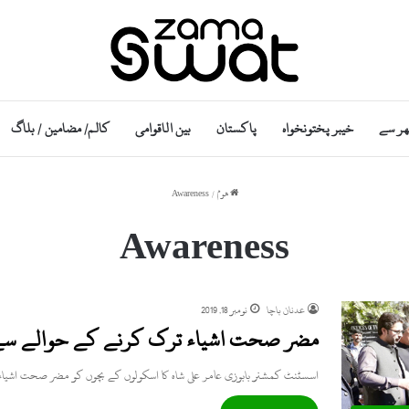
ھر سے
خیبر پختونخواہ
پاکستان
بین الاقوامی
کالم/ مضامین / بلاگ
ھوم
/
Awareness
Awareness
عدنان باچا
نومبر 18, 2019
مضر صحت اشیاء ترک کرنے کے حوالے سے
اسسٹنٹ کمشنر بابوزی عامر علی شاہ کا اسکولوں کے بچوں کو مضر صحت اشیا