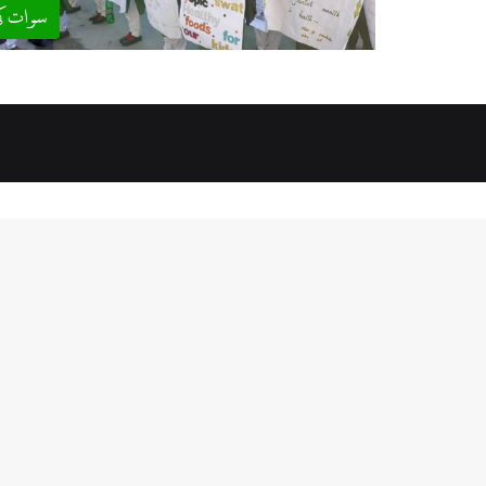
سوات ک