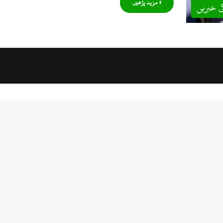
» مزید پڑھیں
ی خبریں