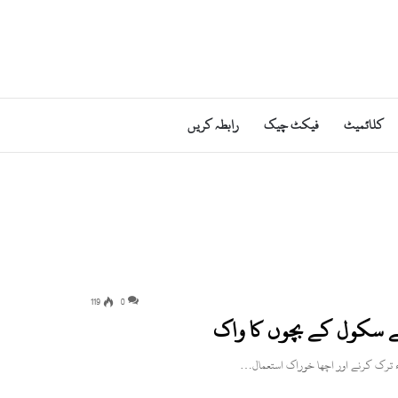
کلائمیٹ
فیکٹ چیک
رابطہ کریں
119
0
 سکول کے بچوں کا واک
ء ترک کرنے اور اچھا خوراک استعمال…