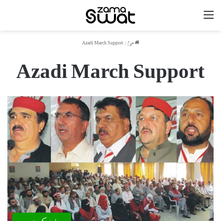
مینو
ھوم
/
Azadi March Support
Azadi March Support