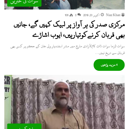
سوات کی خبریں
Niaz Khan
اکتوبر 23, 2019
0
106
مرکزی صدر کی ہر آواز پر لبیک کہیں گے، جانیں
بھی قربان کرنےکوتیارہیں، ایوب اشاڑے
سوات (زما سوات ڈاٹ کام)آزادی مارچ میں مشر اسفندیار ولی خان کے حکم پر کسی بھی
قربانی سے دریغ نہیں…
» مزید پڑھیں