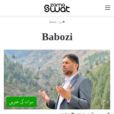
مینو
ھوم
/
Babozi
Babozi
سوات کی خبریں