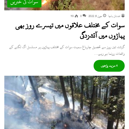
سوات کی خبریں
عدنان باچا
جون 6, 2022
0
113
سوات کے مختلف علاقوں میں تیسرے روز بھی
پہاڑوں میں آتشزدگی
گزشتہ تین روز سے تحصیل چارباغ سمیت سوات کے مختلف پہاڑوں پر مسلسل اگ لگنے کے
واقعات رونما ہو رہے…
» مزید پڑھیں