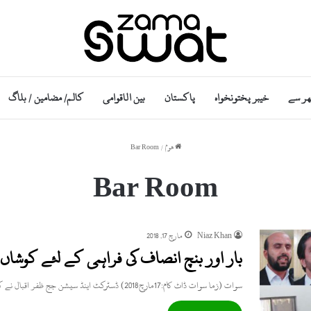
ھر سے
خیبر پختونخواہ
پاکستان
بین الاقوامی
کالم/ مضامین / بلاگ
ھوم
/
Bar Room
Bar Room
Niaz Khan
مارچ 17, 2018
بار اور بنچ انصاف کی فراہمی کے لئے کوشا
سوات (زما سوات ڈاٹ کام:17مارچ2018) ڈسٹرکٹ اینڈ سیشن جج ظفر اقبال نے کہا ہے کہ بار اور بینچ لازم و…