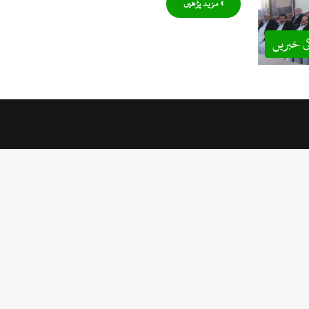
» مزید پڑھیں
ی خبریں