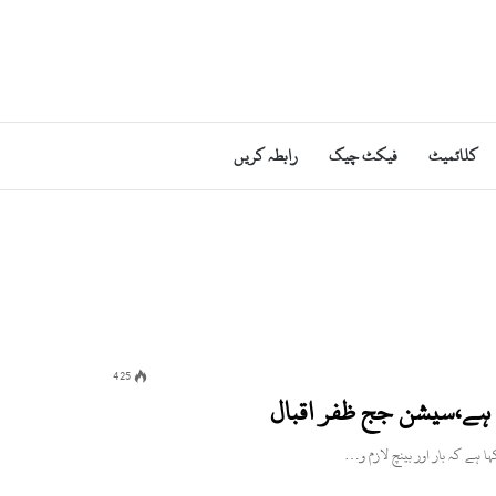
کلائمیٹ
فیکٹ چیک
رابطہ کریں
425
ں ہے،سیشن جج ظفر اقبال