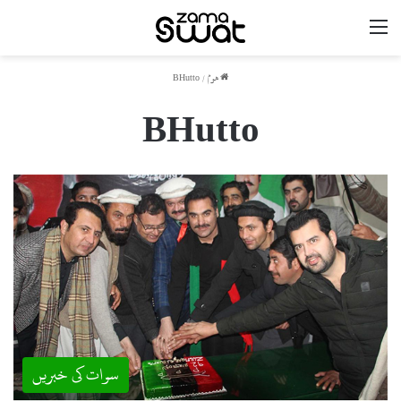
مینو
ھوم
/
BHutto
BHutto
سوات کی خبریں