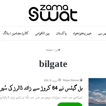
ھر سے
خیبر پختونخواہ
پاکستان
بین الاقوامی
کالم/ مضامین / بلاگ
ھوم
/
bilgate
bilgate
Waqas Haroon
فروری 12, 2020
بل گیٹس نے 64 کروڑ سے زائد ڈالرز کی سُپر کشتی خریدلی؟
سُپرکشتی میں متعدد سہولیات موجود ہیں جس میں ایک ایم ڈبلیو موٹر، 2 ہائیڈروجن ٹینکس سمیت پول، جم، بیوٹی سیلون،…