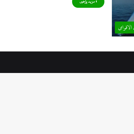
» مزید پڑھیں
 الاقوامی