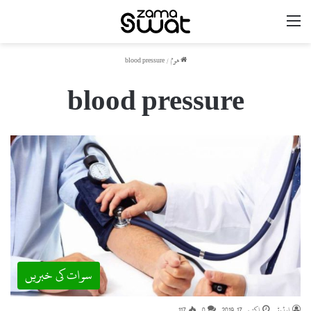
مینو
ھوم
/
blood pressure
blood pressure
سوات کی خبریں
ایڈیٹر
اکتوبر 17, 2019
0
117