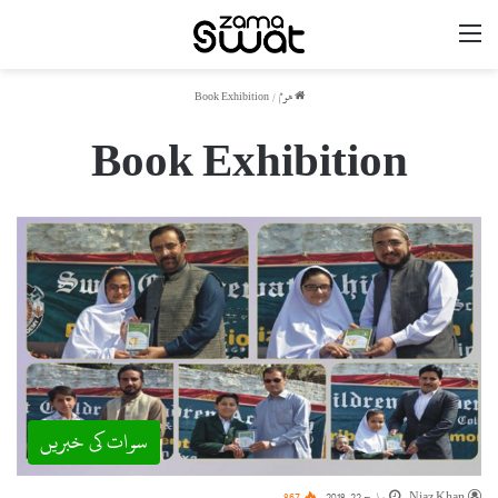
مینو
ھوم
/
Book Exhibition
Book Exhibition
سوات کی خبریں
Niaz Khan
مارچ 22, 2018
867