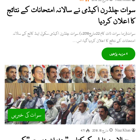
سوات چلڈرن اکیڈمی نے سالانہ امتحانات کے نتائج
کا اعلان کردیا
سوات(زما سوات ڈاٹ کام:22مارچ2018ء) سوات چلڈرن اکیڈمی سکول اینڈ کالج کے سالانہ
امتحانات کے نتائج کا اعلان کردیا گیا، اس…
» مزید پڑھیں
سوات کی خبریں
Niaz Khan
مارچ 16, 2018
471