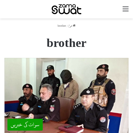
مینو
ھوم
/
brother
brother
سوات کی خبریں