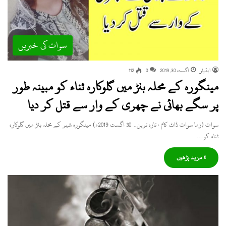
سوات کی خبریں
ایڈیٹر
اگست 30, 2019
0
112
مینگورہ کے محلہ بنڑ میں گلوکارہ ثناء کو مبینہ طور
پر سگے بھائی نے چھری کے وار سے قتل کر دیا
سوات (زما سوات ڈاٹ کام ، تازہ ترین۔ 30 اگست 2019ء) مینگورہ شہر کے محلہ بنڑ میں گلوکارہ
ثناء کو…
» مزید پڑھیں