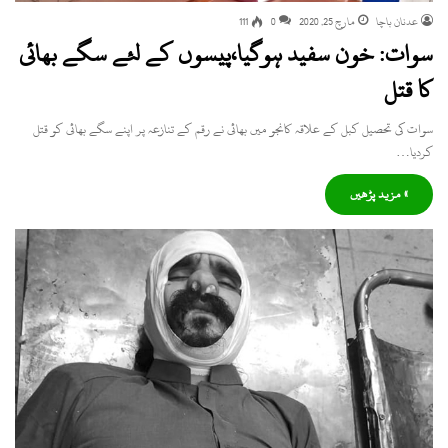
عدنان باچا
مارچ 25, 2020
0
111
سوات: خون سفید ہوگیا،پیسوں کے لئے سگے بھائی
کا قتل
سوات کی تحصیل کبل کے علاقہ کانجو میں بھائی نے رقم کے تنازعہ پر اپنے سگے بھائی کو قتل
کردیا…
» مزید پڑھیں