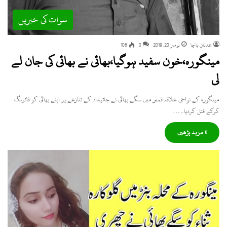
سوات کی خبریں
عدنان باچا
نومبر 20, 2019
0
106
مینگورہ،خون سفید ہوگیا،بھائی نے بھائی کی جان لے
لی
مینگورہ کے نواحی علاقہ قمبر میں سگے بھائی نے جائیداد کے تنازعے پر اپنے بھائی کو فائرنگ
کرکے قتل کردیا۔…
» مزید پڑھیں