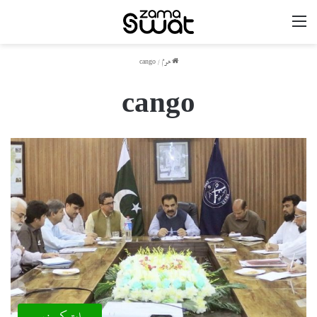
مینو
ھوم
/
cango
cango