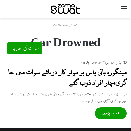
مینو
ھوم
/
Car Drowned
Car Drowned
سوات کی خبریں
ایڈیٹر
جولائی 24, 2017
415
مینگورہ بائی پاس پر موٹر کار دریائے سوات میں جا
گری،چار افراد ڈوب گئے
سوات (زما سوات ڈاٹ کام۔24جولائی2017ء) مینگورہ بائی پاس روڈ پر موٹر کار دریائے سوات
میں جا گری،گاڑی میں سوار چارافراد…
» مزید پڑھیں