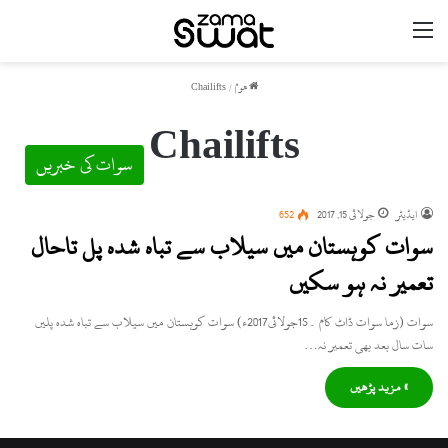
مینو
ھوم
/
Chailifts
Chailifts
سوات کی خبریں
ایڈیٹر
جولائی 15, 2017
652
سوات کوہستان میں سیلاب سے تباہ شدہ پل تاحال
تعمیر نہ ہو سکیں
سوات (زما سوات ڈاٹ کام ۔15جولائی2017ء) سوات کوہستان میں سیلاب سے تباہ شدہ پلیں
سات سال بعد بھی تعمیر نہ…
» مزید پڑھیں