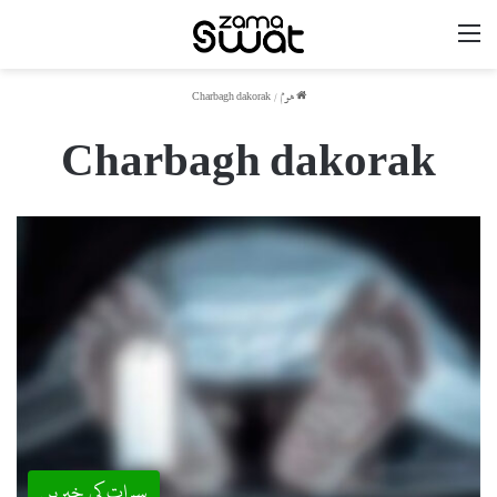
مینو
ھوم
/
Charbagh dakorak
Charbagh dakorak
سوات کی خبریں