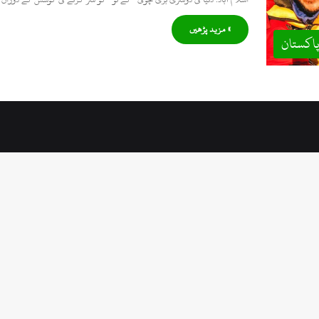
» مزید پڑھیں
اکستان