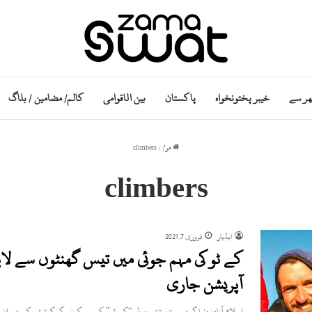
ھر سے
خیبر پختونخواہ
پاکستان
بین الاقوامی
کالم/ مضامین / بلاگ
ھوم
/
climbers
climbers
ایڈیٹر
فروری 7, 2021
کے ٹو کی مہم جوئی میں تیس گھنٹوں سے لاپت
آپریشن جاری
اسلام آباد: دنیا کی دوسری بڑی چوٹی “کے ٹو” کو سر کرنے کی کوشش کے دوران 