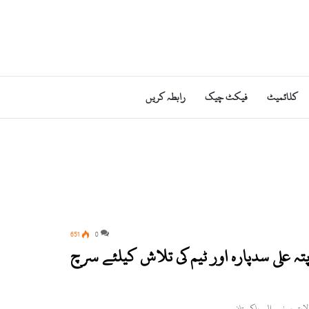
کلائمیٹ
فیکٹ چیک
رابطہ کریں
651
0
ہ علی سدپارہ اور ٹیم کی تلاش کیلئے سرچ
لاپتہ ہونے والے پاکستان…