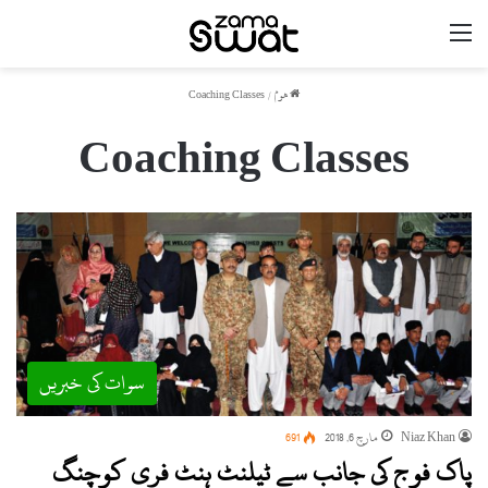
مینو
ھوم
/
Coaching Classes
Coaching Classes
سوات کی خبریں
Niaz Khan
مارچ 6, 2018
691
پاک فوج کی جانب سے ٹیلنٹ ہنٹ فری کوچنگ