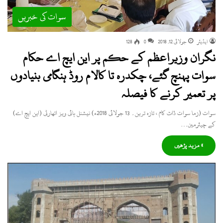
سوات کی خبریں
ایڈیٹر
جولائی 12, 2018
0
128
نگران وزیراعظم کے حکم پر این ایچ اے حکام
سوات پہنچ گئے، چکدرہ تا کالام روڈ ہنگامی بنیادوں
پر تعمیر کرنے کا فیصلہ
سوات (زما سوات ڈاٹ کام ، تازہ ترین۔ 13 جولائی 2018ء) نیشنل ہائی ویز اتھارٹی (این ایچ اے)
کے چیئرمین…
» مزید پڑھیں