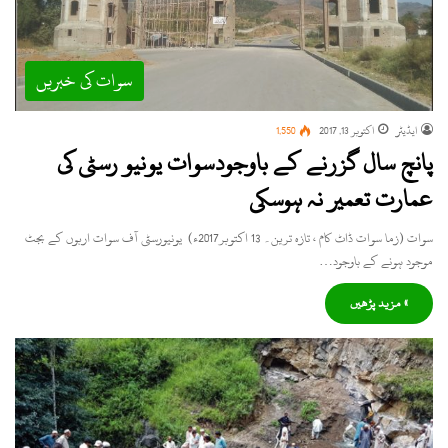
سوات کی خبریں
ایڈیٹر
اکتوبر 13, 2017
1,550
پانچ سال گزرنے کے باوجودسوات یونیو رسٹی کی
عمارت تعمیر نہ ہوسکی
سوات (زما سوات ڈاٹ کام ، تازہ ترین۔ 13 اکتوبر2017ء) یونیورسٹی آف سوات اربوں کے بجٹ
موجود ہونے کے باوجود…
» مزید پڑھیں