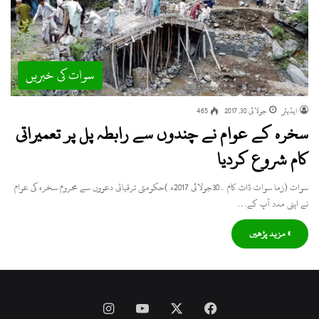
سوات کی خبریں
ایڈیٹر
جولائی 30, 2017
465
سخرہ کے عوام نے چندوں سے رابطہ پل پر تعمیراتی
کام شروع کردیا
سوات (زما سوات ڈاٹ کام ۔30جولائی 2017ء )حکومتی ترقیاتی دعووں سے محروم سخرہ کی عوام
نے اپنی مدد آپ کے…
» مزید پڑھیں
Instagram
YouTube
Facebook
X