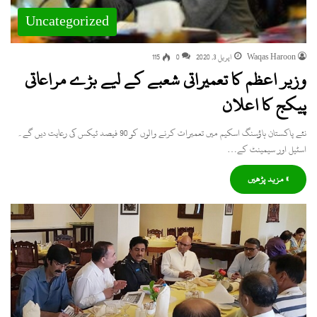
Uncategorized
Waqas Haroon
اپریل 3, 2020
0
115
وزیر اعظم کا تعمیراتی شعبے کے لیے بڑے مراعاتی
پیکج کا اعلان
نئے پاکستان ہاؤسنگ اسکیم میں تعمیرات کرنے والوں کو 90 فیصد ٹیکس کی رعایت دیں گے۔
اسٹیل اور سیمینٹ کے…
» مزید پڑھیں