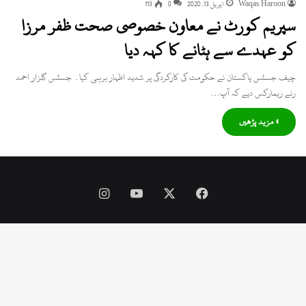
Waqas Haroon
اپریل 13, 2020
0
113
سپریم کورٹ نے معاون خصوصی صحت ظفر مرزا
کو عہدے سے ہٹانے کا کہہ دیا
چیف جسٹس پاکستان نے حکومت کی کارکردگی پر شدید اظہار برہمی کیا۔ جسٹس گلزار احمد
رنے ریمارکس دیے کہ آپ…
» مزید پڑھیں
Instagram
YouTube
Facebook
X