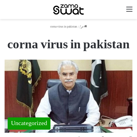
مینو
ھوم
/
corna virus in pakistan
corna virus in pakistan
Uncategorized