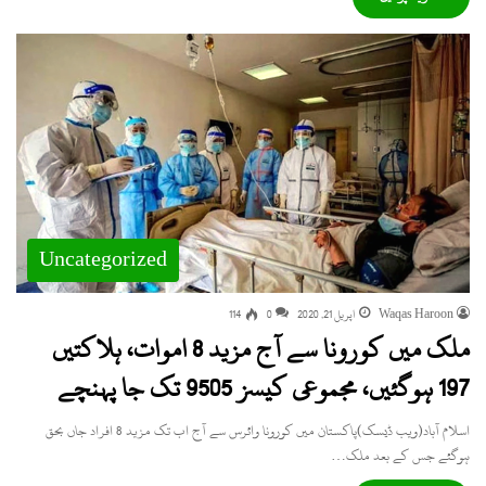
Uncategorized
Waqas Haroon
اپریل 21, 2020
0
114
ملک میں کورونا سے آج مزید 8 اموات، ہلاکتیں
197 ہوگئیں، مجموعی کیسز 9505 تک جا پہنچے
اسلام آباد(ویب ڈیسک)پاکستان میں کورونا وائرس سے آج اب تک مزید 8 افراد جاں بحق
ہوگئے جس کے بعد ملک…