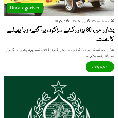
Uncategorized
Waqas Haroon
اپریل 24, 2020
0
119
پشاور میں 80 ہزاررکشے سڑکوں پرآگئے، وبا پھیلنے
کا خدشہ
پشاور(ویب ڈیسک) جزوی لاک ڈاؤن میں مشروط نرمی کا فائدہ اٹھاتے ہوئے پشاور میں 80 ہزار
سے زائد رکشے سڑکوں…
» مزید پڑھیں