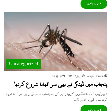
» مزید پڑھیں
Uncategorized
Waqas Haroon
اپریل 22, 2020
0
138
پنجاب میں ڈینگی نے بھی سر اٹھانا شروع کردیا
لاہور(ویب ڈیسک)عالمگیر وبا کورونا وائرس کے بعد پنجاب میں ڈینگی نے بھی سر اٹھانا شروع
کردیا ہے۔ کورونا وائرس کا…
» مزید پڑھیں