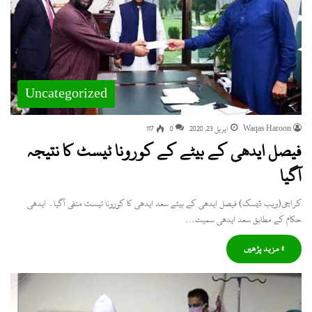
Uncategorized
Waqas Haroon
اپریل 23, 2020
0
117
فیصل ایدھی کے بیٹے کے کورونا ٹیسٹ کا نتیجہ
آگیا
کراچی(ویب ڈیسک) فیصل ایدھی کے بیٹے سعد ایدھی کا کورونا ٹیسٹ منفی آگیا۔ ایدھی
حکام کے مطابق سعد ایدھی سمیت…
» مزید پڑھیں