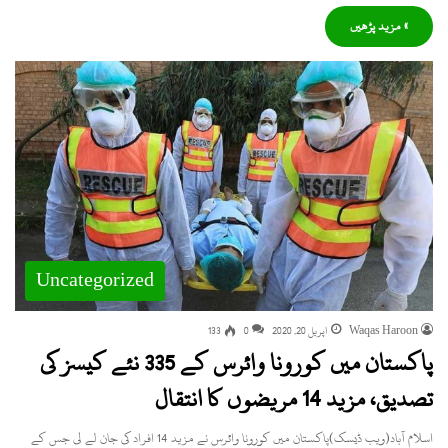
» مزید پڑھیں
Uncategorized
Waqas Haroon
اپریل 20, 2020
0
133
پاکستان میں کورونا وائرس کے 335 نئے کیسز کی
تصدیق، مزید 14 مریضوں کا انتقال
اسلام آباد(ویب ڈیسک)پاکستان میں کورونا وائرس نے مزید 14 افراد کی جان لے لی جس کے