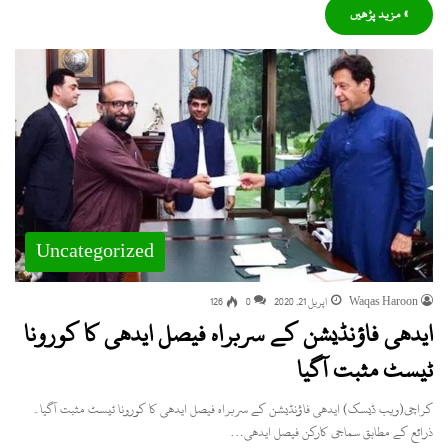
» مزید پڑھیں
Uncategorized
Waqas Haroon
اپریل 21, 2020
0
126
ایدھی فاؤنڈیشن کے سربراہ فیصل ایدھی کا کورونا
ٹیسٹ مثبت آگیا
کراچی(ویب ڈیسک) ایدھی فاؤنڈیشن کے سربراہ فیصل ایدھی کا کورونا ٹیسٹ مثبت آگیا۔
ذرائع کے مطابق سماجی کارکن فیصل ایدھی…