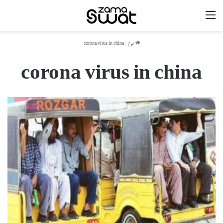
مینو
ھوم
/
corona virus in china
corona virus in china