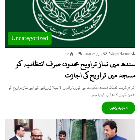
Uncategorized
Waqas Haroon
اپریل 24, 2020
0
112
سندھ میں نماز تراویح محدود، صرف انتظامیہ کو
مسجد میں تراویح کی اجازت
کراچی(ویب ڈیسک)سندھ حکومت نے کورونا وائرس کا پھیلاؤ روکنے کے لیے نماز تراویح کو
محدود کرنے کا اعلان کردیا جس…
» مزید پڑھیں