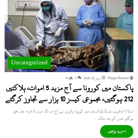
Uncategorized
Waqas Haroon
اپریل 22, 2020
0
111
پاکستان میں کورونا سے آج مزید 5 اموات، ہلاکتیں
212 ہوگئیں، مجموعی کیسز 10 ہزار سے تجاوز کرگئے
اسلام آباد(ویب ڈیسک)پاکستان میں کورونا وائرس سے آج اب تک مزید 5 افراد جاں بحق
ہوگئے جس کے بعد ملک…
» مزید پڑھیں