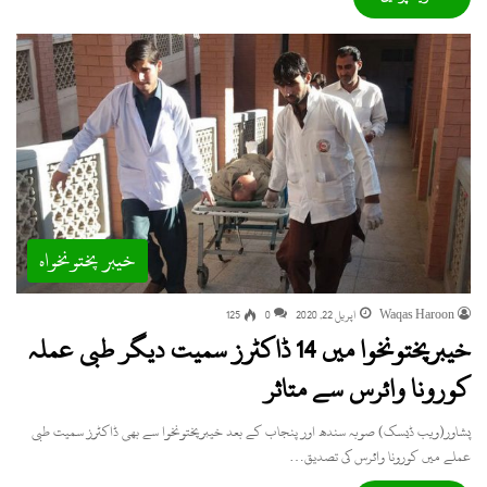
خیبر پختونخواہ
Waqas Haroon
اپریل 22, 2020
0
125
خیبرپختونخوا میں 14 ڈاکٹرز سمیت دیگر طبی عملہ
کورونا وائرس سے متاثر
پشاور(ویب ڈیسک) صوبہ سندھ اور پنجاب کے بعد خیبرپختونخوا سے بھی ڈاکٹرز سمیت طبی
عملے میں کورونا وائرس کی تصدیق…