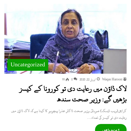
Uncategorized
Waqas Haroon
اپریل 22, 2020
0
111
لاک ڈاؤن میں رعایت دی تو کورونا کے کیسز
بڑھیں گے: وزیر صحت سندھ
کراچی(ویب ڈیسک) صوبائی وزیر صحت ڈاکٹر عذرا پیچوہو کا کہنا ہےکہ لاک ڈاؤن میں
رعایت دی تو کیسز کی تعداد…
» مزید پڑھیں