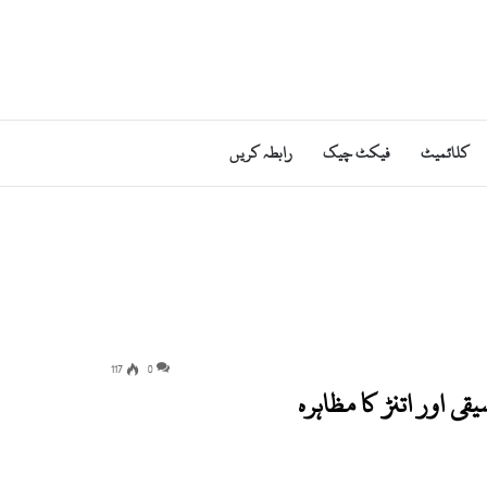
کلائمیٹ
فیکٹ چیک
رابطہ کریں
117
0
ی اور اتنڑ کا مظاہرہ