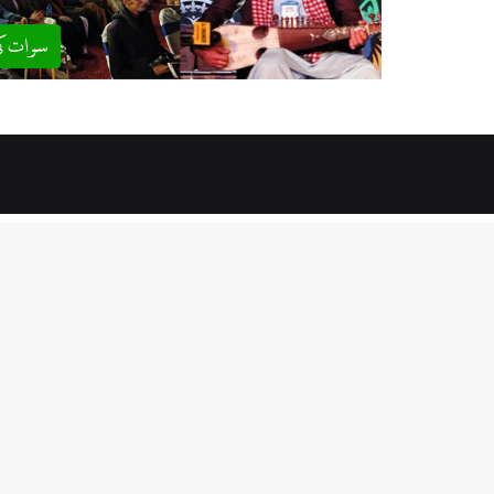
سوات ک