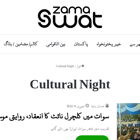
ھر سے
خیبر پختونخواہ
پاکستان
بین الاقوامی
کالم/ مضامین / بلاگ
ھوم
/
Cultural Night
Cultural Night
عدنان باچا
جنوری 4, 2022
سوات میں کلچرل نائٹ کا انعقاد، روایتی موسیق
تقریب میں فخر سوات ایوارڈ بھی دئے گئے