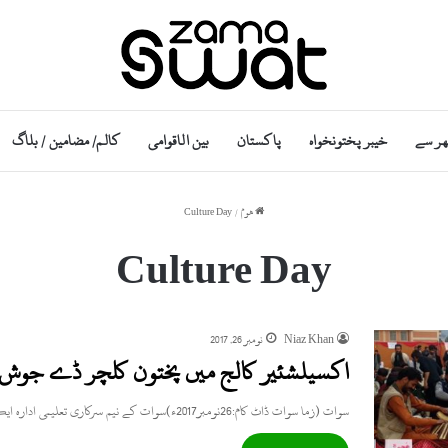
ھر سے
خیبر پختونخواہ
پاکستان
بین الاقوامی
کالم/ مضامین / بلاگ
ھوم
/
Culture Day
Culture Day
Niaz Khan
نومبر 26, 2017
اکسیلشئیر کالج میں پختون کلچر ڈے جوش و
سوات (زما سوات ڈاٹ کام:26نومبر2017ء)سوات کے نیم سرکاری تعلیمی ادارہ ایکسیلشئیر کالج میں پہلی بار پشتون کلچرل ڈے کا انعقاد…