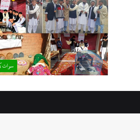
سوات ک