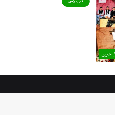
» مزید پڑھیں
ی خبریں