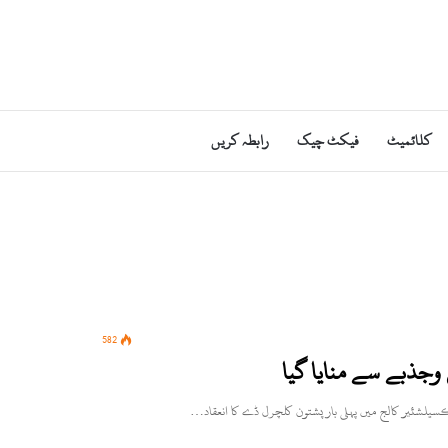
کلائمیٹ
فیکٹ چیک
رابطہ کریں
582
جذبے سے منایا گیا