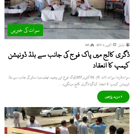
سوات کی خبریں
ایڈیٹر
اکتوبر 3, 2017
385
ڈگری کالج میں پاک فوج کی جانب سے بلڈ ڈونیشن
کیمپ کا انعقاد
سوات(زما سوات ڈاٹ کام۔03اکتوبر2017)پاک فوج اور وجیہہ تھلیسمیا سنٹر کی جانب سے بلڈ
ڈونیشن کیمپ کا انعقاد کیاگیا،ڈگری کالج مینگورہ…
» مزید پڑھیں