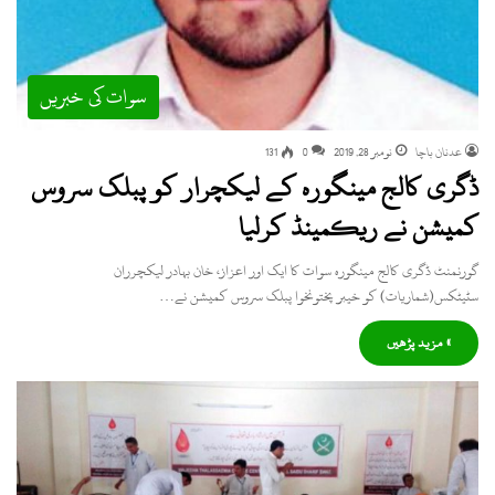
سوات کی خبریں
عدنان باچا
نومبر 28, 2019
0
131
ڈگری کالج مینگورہ کے لیکچرار کو پبلک سروس
کمیشن نے ریکمینڈ کرلیا
گورنمنٹ ڈگری کالج مینگورہ سوات کا ایک اور اعزاز، خان بہادر لیکچرران
سٹیٹکس(شماریات) کو خیبر پختونخوا پبلک سروس کمیشن نے…
» مزید پڑھیں