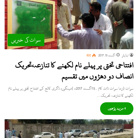
سوات کی خبریں
ایڈیٹر
اگست 13, 2017
600
افتتاحی تختی پر پہلے نام لکھنے کا تنازعہ،تحریک
انصاف دو دھڑوں میں تقسیم
سوات (زما سوات ڈاٹ کام ۔13اگست 2017ء )مینگورہ ڈگری کالج کے افتتاح تختی پر پہلے نام
لکھنے کا تنازعہ، تحریک…
» مزید پڑھیں