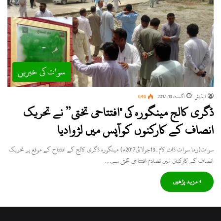
سوات کی خبریں
ایڈیٹر
اگست 13, 2017
646
ڈگری کالج مینگورہ کی "افتتاحی تختی” نے تحریک
انصاف کے کارکنوں کوآپس میں لڑوادیا
سوات(زما سوات ڈاٹ کام۔13جولائی2017ء) مینگورہ ڈگری کالج کے افتتاح کے موقع پر تحریک
انصاف کے کارکنان میں تصادم،افتتاحی تختی سے…
» مزید پڑھیں