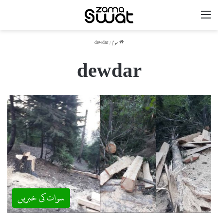
مینو
ھوم
/
dewdar
dewdar
سوات کی خبریں