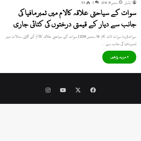
ایڈیٹر
ستمبر 18, 2018
0
105
سوات کے سیاحتی علاقہ کالام میں ٹمبرمافیا کی
جانب سے دیار کے قیمتی درختوں کی کٹائی جاری
سوات(زما سوات ڈاٹ کام :18 ستمبر 2018) سوات کے سیاحتی علاقہ کالام کے گاؤں ستالاٹ میں
ٹمبرمافیا کی جانب سے…
» مزید پڑھیں
Instagram
YouTube
Facebook
X