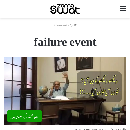
مینو
ھوم
/
failure event
failure event
سوات کی خبریں