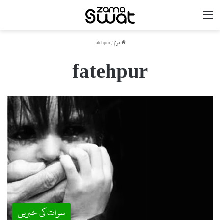
مینو
ھوم
/
fatehpur
fatehpur
سوات کی خبریں