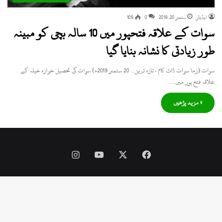
ایڈیٹر
ستمبر 20, 2019
0
109
سوات کے علاقہ فتحپور میں 10 سالہ بچی کو مبینہ
طور زیادتی کا نشانہ بنایا گیا
سوات (زما سوات ڈاٹ کام ، تازہ ترین۔ 20 ستمبر 2019ء) سوات کی تحصیل خوازہ خیلہ کے
علاقہ فتح پور میں…
» مزید پڑھیں
Instagram
YouTube
Facebook
X