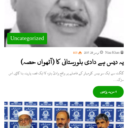
Uncategorized
Niaz Khan
نومبر 26, 2017
805
یہ دیس ہے دادی بلورستانی کا (آٹھواں حصہ)
گلگت سے ایک سو بیس کلومیٹر کے فاصلے پر واقع وادیٔ ہنزہ کا ایک قصہ پارینہ بنا گاؤں اس
سڑک…
» مزید پڑھیں