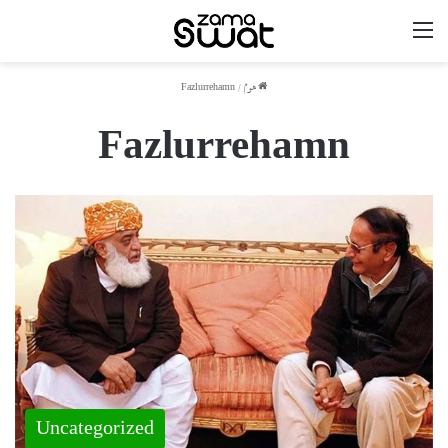
مینو
ھوم
/
Fazlurrehamn
Fazlurrehamn
Uncategorized