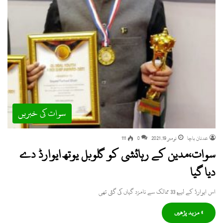
سوات کی خبریں
عدنان باچا
نومبر 19, 2021
0
111
سوات،مدین کے رہائشی کو گلوبل یوتھ ایوارڈ دے
دیا گیا
اس ایوارڈ کے لیۓ 33 ممالک سے نامزد گیاں کی گئی تھی
» مزید پڑھیں