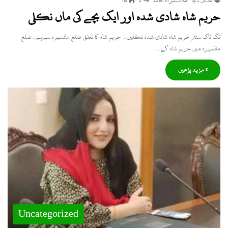
عدنان باچا
دسمبر 31, 2019
0
116
حریم شاہ شادی شدہ اور ایک بچے کی ماں نکلی
ٹک ٹاک سٹار حریم شاہ شادی شدہ نکلیں۔ حریم شاہ کا تعلق ضلع مانسہرہ سےہے۔ضلع
مانسہرہ میں حریم شاہ کے…
» مزید پڑھیں
Uncategorized