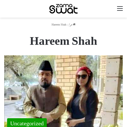
مینو
ھوم
/
Hareem Shah
Hareem Shah
Uncategorized