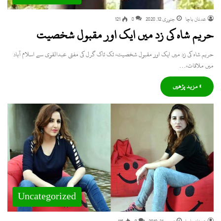
عدنان باچا
جنوری 12, 2020
0
121
حریم شاہ کی زد میں ایک اور مقبول شخصیت
حریم شاہ کی زد میں ایک اور مقبول شخصیت، ٹک ٹاک گرل کی مفتی عبدالقوی سے اسلام آباد
میں ملاقات،…
» مزید پڑھیں
Uncategorized