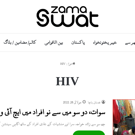
ھر سے
خیبر پختونخواہ
پاکستان
بین الاقوامی
کالم/ مضامین / بلاگ
ھوم
/
HIV
HIV
عدنان باچا
جولائی 26, 2022
سوات، دو سو میں سے نو افراد میں ایچ آئی 
چھ سو سے زائد خواجہ سرا اور منشیات کے عادی افراد کے ساتھ اگاہی سینشن