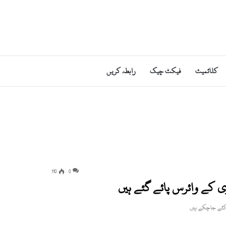
کلائمیٹ
فیکٹ چیک
رابطہ کریں
110
0
وی کے وائرس پائے گئے ہیں
 کئے جاچکے ہیں