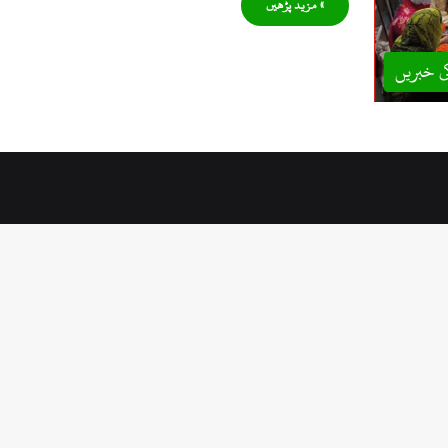
» مزید پڑھیں
ی خبریں