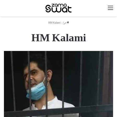
مینو
ھوم
/
HM Kalami
HM Kalami