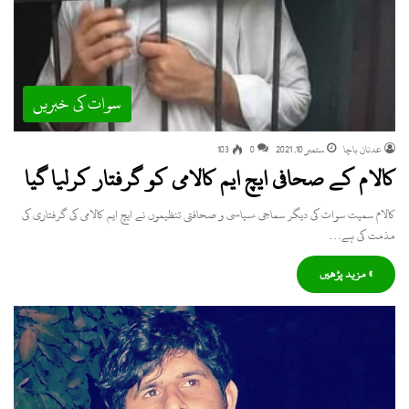
سوات کی خبریں
عدنان باچا
ستمبر 10, 2021
0
103
کالام کے صحافی ایچ ایم کالامی کو گرفتار کرلیا گیا
کالام سمیت سوات کی دیگر سماجی ،سیاسی و صحافتی تنظیموں نے ایچ ایم کالامی کی گرفتاری کی
مذمت کی ہے…
» مزید پڑھیں