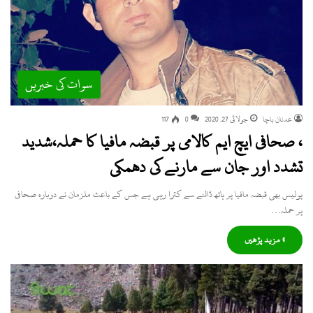
سوات کی خبریں
عدنان باچا
جولائی 27, 2020
0
117
، صحافی ایچ ایم کالامی پر قبضہ مافیا کا حملہ،شدید
تشدد اور جان سے مارنے کی دھمکی
پولیس بھی قبضہ مافیا پر ہاتھ ڈالنے سے کترا رہی ہے جس کے باعث ملزمان نے دوبارہ صحافی
پر حملہ…
» مزید پڑھیں