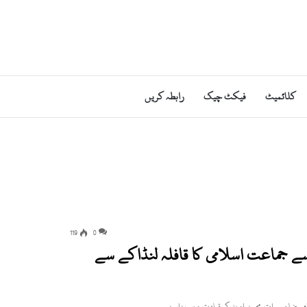
کلائمیٹ
فیکٹ چیک
رابطہ کریں
119
0
 جماعت اسلامی کا قافلہ لنڈاکے سے
می ضلع سوات محمد امین کی قیادت میں ہزاروں…