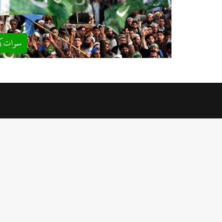
سوات ک