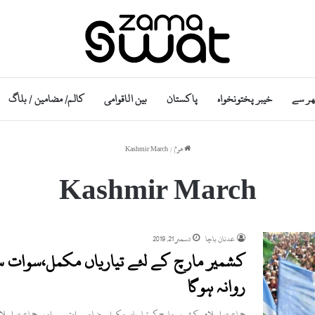
ھر سے
خیبر پختونخواہ
پاکستان
بین الاقوامی
کالم/ مضامین / بلاگ
ھوم
/
Kashmir March
Kashmir March
عدنان باچا
دسمبر 21, 2019
کشمیر مارچ کے لئے تیاریاں مکمل،سوات سے
روانہ ہوگا
جماعت اسلامی کشمیر مارچ کی تیاریاں مکمل۔ضلع سوات سے امیر جماعت اسلا