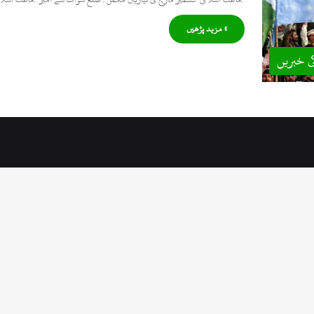
» مزید پڑھیں
ی خبریں