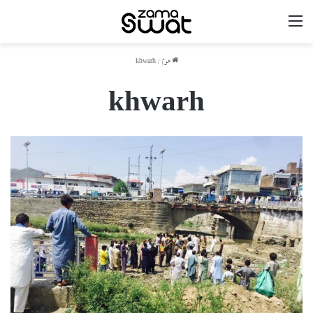
مینو
ھوم
/
khwarh
khwarh