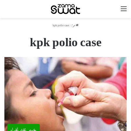
مینو
ھوم
/
kpk polio case
kpk polio case
خیبر پختونخواہ