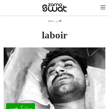
مینو
ھوم
/
laboir
laboir
سوات کی خبریں