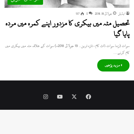
ایڈیٹر
جولائی 19, 2018
0
137
تحصیل مٹہ میں بیکری کا مزدور اپنے کمرہ میں مردہ
پایا گیا
سوات (زما سوات ڈاٹ کام ، تازہ ترین۔ 19 جولائی 2018ء) سوات کے علاقہ مٹہ میں بیکری میں
کام کرنے…
» مزید پڑھیں
Instagram
YouTube
Facebook
X