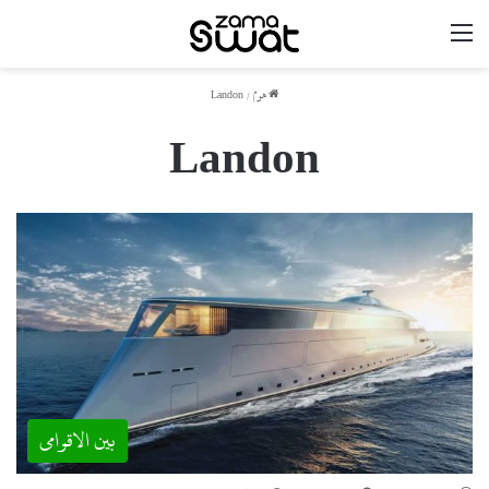
مینو
ھوم
/
Landon
Landon
بین الاقوامی